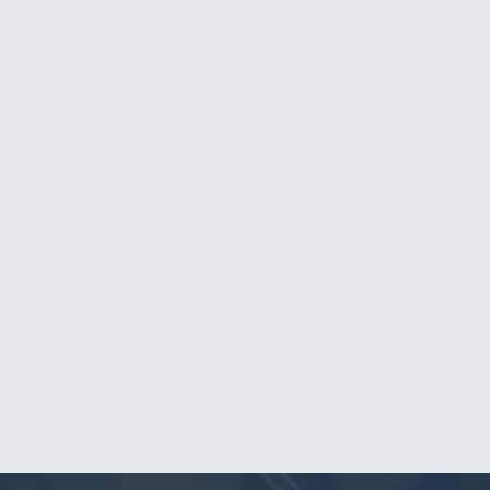
9
Salariul din prima saptamana va ajunge in contul
tau in saptamana urmatoare. Dupa aceea, salariul
va ajunge in contul dvs. in fiecare joi, pentru
saptamana lucrata anterior.
10
Si ultima - dar si cea mai frumoasa etapa, vei
incepe sa te bucuri de noua experienta, sa cunosti
Olanda si sa incepi sa iti construiesti o cariera in
domeniul ales.